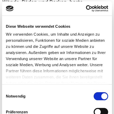
Wände, Böden und Decken, harte
Fensterflächen, unterschiedliche
geometrische Raumverhältnisse und eine
unterschiedliche Platzierung der Kabine
Diese Webseite verwendet Cookies
z.B.in einer Raumecke oder als annähernd
Wir verwenden Cookies, um Inhalte und Anzeigen zu
raumausfüllende Version. Der Ermittlung
personalisieren, Funktionen für soziale Medien anbieten
der Luftschalldämmung kommt daher eine
zu können und die Zugriffe auf unsere Website zu
analysieren. Außerdem geben wir Informationen zu Ihrer
hohe Bedeutung zu.
Auf Anfrage bieten wir
Verwendung unserer Website an unsere Partner für
auch doppelwandige Kabinen und
soziale Medien, Werbung und Analysen weiter. Unsere
schallisolierte Räume an.
Partner führen diese Informationen möglicherweise mit
weiteren Daten zusammen, die Sie ihnen bereitgestellt
haben oder die sie im Rahmen Ihrer Nutzung der Dienste
gesammelt haben.
Einwilligungsauswahl
Downloads
Notwendig
Präferenzen