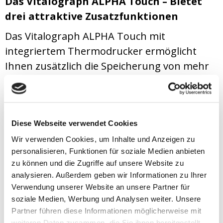
Das Vitalograph ALPHA Touch – Bietet
drei attraktive Zusatzfunktionen
Das Vitalograph ALPHA Touch mit
integriertem Thermodrucker ermöglicht
Ihnen zusätzlich die Speicherung von mehr
als 10.000 Patienten- und Testdaten. Das
farbige Touchscreen-Display sorgt für eine
moderne und selbsterklärende
Benutzerführung sowie eine einfache
Diese Webseite verwendet Cookies
Dateneingabe.
Wir verwenden Cookies, um Inhalte und Anzeigen zu
personalisieren, Funktionen für soziale Medien anbieten
zu können und die Zugriffe auf unsere Website zu
• Mobil durch wahlweisen Netz- oder
analysieren. Außerdem geben wir Informationen zu Ihrer
Akkubetrieb
Verwendung unserer Website an unsere Partner für
soziale Medien, Werbung und Analysen weiter. Unsere
• Erfüllt alle gängigen Parameter für
Partner führen diese Informationen möglicherweise mit
kassenärztliche, GOÄ und arbeitsmedizinische
weiteren Daten zusammen, die Sie ihnen bereitgestellt