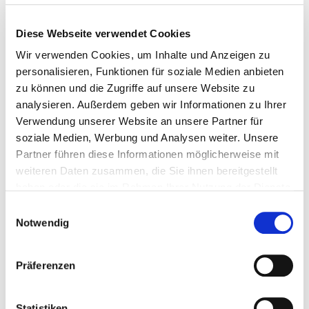
Übersichtlich angeordnete Bedienelemente, das
Touchscreen Farb-Display mit Hintergrundbeleuchtung
Diese Webseite verwendet Cookies
und den bekannten Bedienungs-Symbolen sowie die
interne Speichermöglichkeit […]
Wir verwenden Cookies, um Inhalte und Anzeigen zu
personalisieren, Funktionen für soziale Medien anbieten
CAS 2115
zu können und die Zugriffe auf unsere Website zu
analysieren. Außerdem geben wir Informationen zu Ihrer
Verwendung unserer Website an unsere Partner für
Ton-Audiometer Einfach an Ihren PC oder Laptop unter
soziale Medien, Werbung und Analysen weiter. Unsere
Windows anschließen, die Steuersoftware installieren,
Partner führen diese Informationen möglicherweise mit
und dann erfolgt die Bedienung mittels Maus und
weiteren Daten zusammen, die Sie ihnen bereitgestellt
Tastatur Ihrer Steuereinheit. CAS 2115 ist ein Diagnostik
haben oder die sie im Rahmen Ihrer Nutzung der Dienste
Audiometer zur Messung von Luft- und Knochenleitung,
gesammelt haben.
Einwilligungsauswahl
SiSi-Test, Vertäubung und vieles mehr. Feinste
Notwendig
Abstufungen in Frequenz und Lautstärke sind bei der
Tinnitusbestimmung möglich. Im Hochtondiagramm
können […]
Präferenzen
CAS 2117
Statistiken