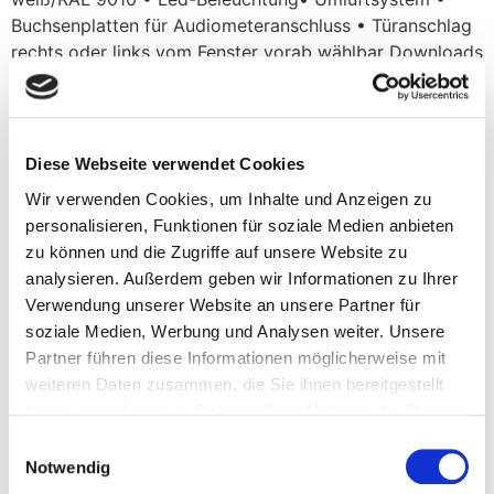
Buchsenplatten für Audiometeranschluss • Türanschlag
rechts oder links vom Fenster vorab wählbar Downloads
Prospekt Datenblatt
HPK 3000
Diese Webseite verwendet Cookies
Wir verwenden Cookies, um Inhalte und Anzeigen zu
Die Hörprüfkabine HPK 3000 ist eine einwandige
personalisieren, Funktionen für soziale Medien anbieten
Konstruktion aus mehreren akustisch hochwirksamen
zu können und die Zugriffe auf unsere Website zu
Bauteilen. Sie ist besonders flexibel und in
analysieren. Außerdem geben wir Informationen zu Ihrer
verschiedenen Kabinenvariationen lieferbar, da Tür- und
Verwendung unserer Website an unsere Partner für
Fensterpaneele tauschbar sind und der Türanschlag
soziale Medien, Werbung und Analysen weiter. Unsere
gewählt werden kann. • Anlieferung in 102 mm dicken
Partner führen diese Informationen möglicherweise mit
Akustik Modul Paneelen zur Vorortmontage •
weiteren Daten zusammen, die Sie ihnen bereitgestellt
Pulverbeschichtete Paneele weiß/RAL 9010 • Led-
haben oder die sie im Rahmen Ihrer Nutzung der Dienste
Beleuchtung • Umluftsystem • […]
gesammelt haben.
Einwilligungsauswahl
HPK Baukasten
Notwendig